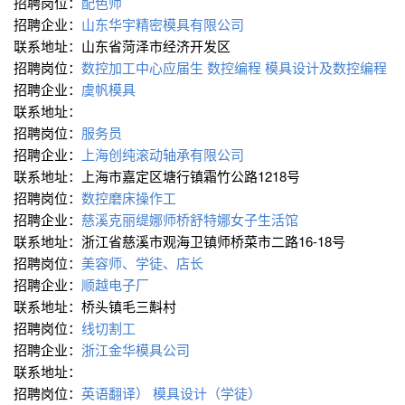
招聘岗位：
配色师
招聘企业：
山东华宇精密模具有限公司
联系地址：山东省菏泽市经济开发区
招聘岗位：
数控加工中心应届生
数控编程
模具设计及数控编程
招聘企业：
虞帆模具
联系地址：
招聘岗位：
服务员
招聘企业：
上海创纯滚动轴承有限公司
联系地址：上海市嘉定区塘行镇霜竹公路1218号
招聘岗位：
数控磨床操作工
招聘企业：
慈溪克丽缇娜师桥舒特娜女子生活馆
联系地址：浙江省慈溪市观海卫镇师桥菜市二路16-18号
招聘岗位：
美容师、学徒、店长
招聘企业：
顺越电子厂
联系地址：桥头镇毛三斢村
招聘岗位：
线切割工
招聘企业：
浙江金华模具公司
联系地址：
招聘岗位：
英语翻译）
模具设计（学徒）