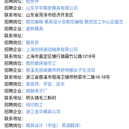
招聘岗位：
配色师
招聘企业：
山东华宇精密模具有限公司
联系地址：山东省菏泽市经济开发区
招聘岗位：
数控编程
模具设计及数控编程
数控加工中心应届生
招聘企业：
虞帆模具
联系地址：
招聘岗位：
服务员
招聘企业：
上海创纯滚动轴承有限公司
联系地址：上海市嘉定区塘行镇霜竹公路1218号
招聘岗位：
数控磨床操作工
招聘企业：
慈溪克丽缇娜师桥舒特娜女子生活馆
联系地址：浙江省慈溪市观海卫镇师桥菜市二路16-18号
招聘岗位：
美容师、学徒、店长
招聘企业：
顺越电子厂
联系地址：桥头镇毛三斢村
招聘岗位：
线切割工
招聘企业：
浙江金华模具公司
联系地址：
招聘岗位：
模具设计（学徒）
英语翻译）