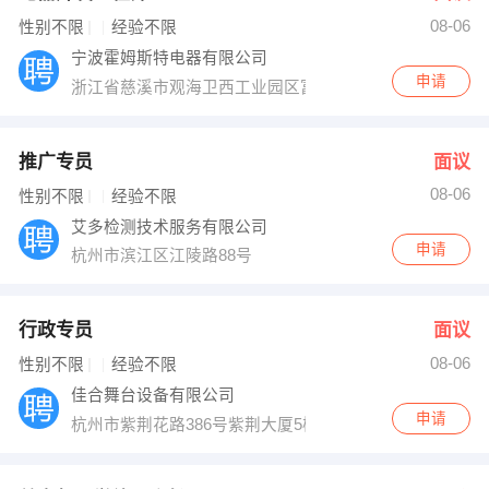
08-06
出纳
保险
性别不限
经验不限
宁波霍姆斯特电器有限公司
编辑
法律
申请
浙江省慈溪市观海卫西工业园区富尔佳电器４楼
保洁
贸易采购
推广专员
面议
跟单
理财顾问
08-06
性别不限
经验不限
艾多检测技术服务有限公司
其他职位
申请
杭州市滨江区江陵路88号
行政专员
面议
08-06
性别不限
经验不限
佳合舞台设备有限公司
申请
杭州市紫荆花路386号紫荆大厦5楼