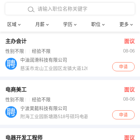
4000-5000元
本科
行政后勤
建筑装潢
确定
区域
月薪
学历
职位
更多
5000-8000元
硕士
销售岗位
教师
主办会计
面议
8000-12000元
博士
文员
护士
08-06
性别不限
经验不限
12000-20000元
财务会计
传单派发
中油润滑科技有限公司
申请
慈溪市龙山工业园区龙镇大道126
其他
超市零售
促销导购
网络IT
保健按摩
电商美工
面议
08-06
性别不限
经验不限
快递员
前台接待
宁波昊懿科技有限公司
申请
附海工业园新塘路518号硕玛电器4楼
收银员
技术员/工程师
水电/机修
部门经理
电器开发工程师
面议