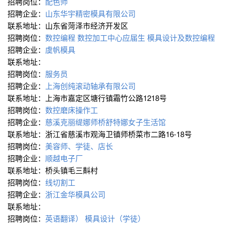
招聘岗位：
配色师
招聘企业：
山东华宇精密模具有限公司
联系地址：山东省菏泽市经济开发区
招聘岗位：
数控编程
数控加工中心应届生
模具设计及数控编程
招聘企业：
虞帆模具
联系地址：
招聘岗位：
服务员
招聘企业：
上海创纯滚动轴承有限公司
联系地址：上海市嘉定区塘行镇霜竹公路1218号
招聘岗位：
数控磨床操作工
招聘企业：
慈溪克丽缇娜师桥舒特娜女子生活馆
联系地址：浙江省慈溪市观海卫镇师桥菜市二路16-18号
招聘岗位：
美容师、学徒、店长
招聘企业：
顺越电子厂
联系地址：桥头镇毛三斢村
招聘岗位：
线切割工
招聘企业：
浙江金华模具公司
联系地址：
招聘岗位：
英语翻译）
模具设计（学徒）