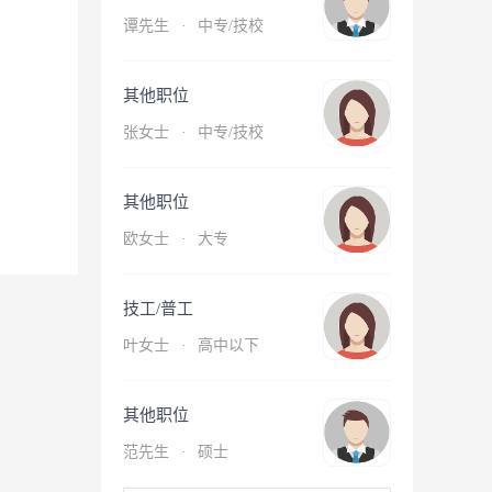
谭先生
·
中专/技校
其他职位
张女士
·
中专/技校
其他职位
欧女士
·
大专
技工/普工
叶女士
·
高中以下
其他职位
范先生
·
硕士